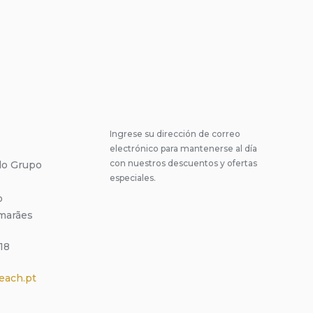
Ingrese su dirección de correo
electrónico para mantenerse al día
con nuestros descuentos y ofertas
 do Grupo
especiales.
o
marães
18
each.pt