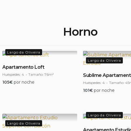
Horno
Largo da Oliveira
Largo da Oliveira
Apartamento Loft
Huéspedes:
4
Tamaño:
76m²
Sublime Apartament
105
€
por noche
Huéspedes:
4
Tamaño:
45
101
€
por noche
Largo da Oliveira
Largo da Oliveira
Apartamento Estudi