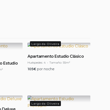
Largo da Oliveira
Apartamento Estudio Clásico
Huéspedes:
4
Tamaño:
55m²
o Estudio
105
€
por noche
m²
Largo da Oliveira
o Deluxe