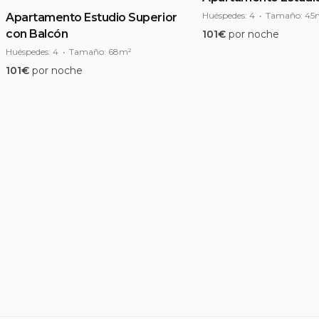
Huéspedes:
4
Tamaño:
45
Apartamento Estudio Superior
con Balcón
101
€
por noche
Huéspedes:
4
Tamaño:
68m²
101
€
por noche