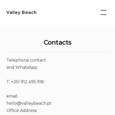
Skip
to
Valley Beach
content
Contacts
Telephone contact
and WhatsApp
T. +351 912 495 918
email
hello@valleybeach.pt
Office Address: