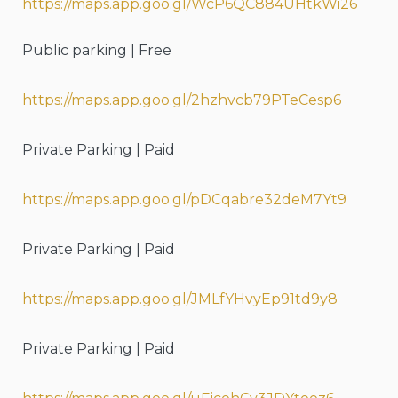
https://maps.app.goo.gl/WcP6QC884UHtkWi26
Public parking | Free
https://maps.app.goo.gl/2hzhvcb79PTeCesp6
Private Parking | Paid
https://maps.app.goo.gl/pDCqabre32deM7Yt9
Private Parking | Paid
https://maps.app.goo.gl/JMLfYHvyEp91td9y8
Private Parking | Paid