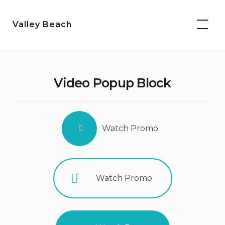
Skip
to
Valley Beach
content
Video Popup Block
Watch Promo
Watch Promo