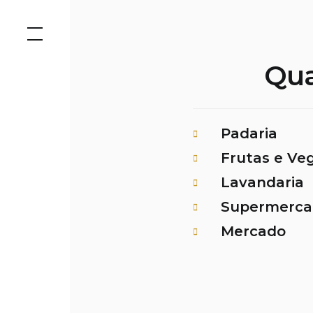
Aller
au
contenu
Qua
Padaria
Goût Suprême d
Frutas e Ve
Ludite – chaîne 
Lavandaria
Adresse : Alame
Repassage ici
Supermerca
Adresse : Alame
Téléphone : +351
Froiz
Mercado
Adresse : Alamed
Téléphone : +35
Marché municip
Lien :
Google Ma
Adresse : C.C. S
Téléphone : +351
Lien :
Google Ma
Adresse : R. do
Thé Maté – Salo
Téléphone : +35