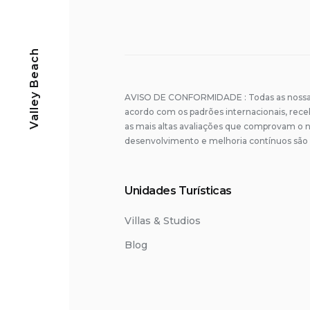
Lien :
Google Ma
Téléphone : +351
Adresse : Alame
Lien :
Google Ma
Fondateur de la
Lien :
Google Ma
Valley Beach
Téléphone : +351
Pingo Doce
Adresse : Alame
Lien :
Google Ma
Adresse : R. de V
AVISO DE CONFORMIDADE : Todas as nossas
Téléphone : +351
acordo com os padrões internacionais, rec
as mais altas avaliações que comprovam o n
Téléphone : +35
desenvolvimento e melhoria contínuos são 
Lien :
Google Ma
Lien :
Google Ma
Unidades Turísticas
Villas & Studios
Blog