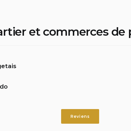
rtier et commerces de 
e Pâtisserie
getais
de fruits
da de São Dâmaso 161, 4810-250 Guimarães
do
da de São Dâmaso 39, 4810-225 Guimarães
 253 412 210
a de São Dâmaso, C. Comercial S. Francisco Lj 39, 4810-
1 224 154 088
al de Guimarães
ps
ão Francisco, Alameda de São Dâmaso 47-51, 4810-286 Gu
 915 538 305
Reviens
ps
 Montinho 5, 4835-065 Guimarães
n de thé
1 253 410 082