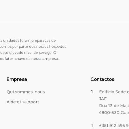
ps
 253 130 836
da de São Dâmaso 96, 4810-286 Guimarães
ps
 blanchisserie
ps
 253 130 836
da de São Dâmaso, 4810-286 Guimarães
ps
ila Verde 64
 unidades foram preparadas de
 253 417 942
ebemos por parte dos nossos hóspedes
osso elevado nível de serviço. O
1 938 875 057
os fator-chave da nossa empresa.
ps
ps
Empresa
Contactos
Qui sommes-nous
Edifício Sede
JAF
Aide et support
Rua 13 de Mai
4800-530 Gui
+351 912 495 9