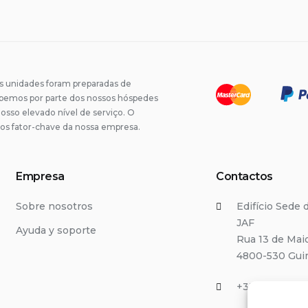
unidades foram preparadas de
ebemos por parte dos nossos hóspedes
osso elevado nível de serviço. O
os fator-chave da nossa empresa.
Empresa
Contactos
Sobre nosotros
Edifício Sede
JAF
Ayuda y soporte
Rua 13 de Mai
4800-530 Gui
+351 912 495 9