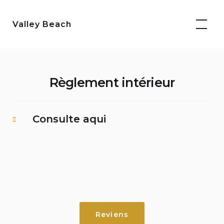
Aller
au
Valley Beach
contenu
Règlement intérieur
Consulte aqui
Règlement Interno.pdf
Reviens