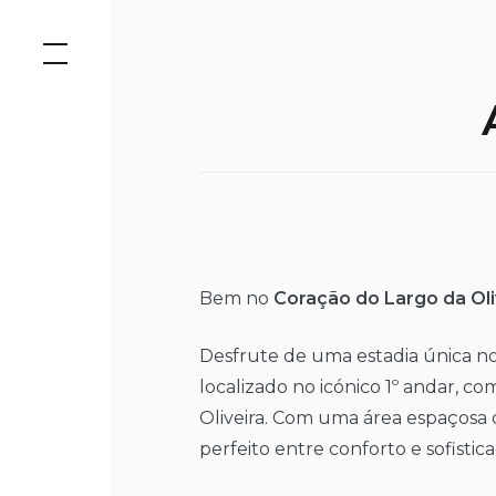
Saltar
para
o
conteúdo
Bem no
Coração do Largo da Oli
Desfrute de uma estadia única 
localizado no icónico 1º andar, com
Oliveira. Com uma área espaçosa d
perfeito entre conforto e sofistic