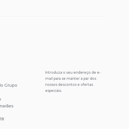
Introduza o seu endereço de e-
mail para se manter a par dos
nossos descontos e ofertas
 do Grupo
especiais.
o
marães
18