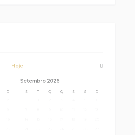
Hoje
Próximo>
Setembro 2026
D
S
T
Q
Q
S
S
D
2
1
2
3
4
5
6
9
7
8
9
10
11
12
13
16
14
15
16
17
18
19
20
23
21
22
23
24
25
26
27