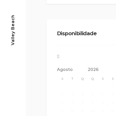
Valley Beach
Disponibilidade
<Anterior
S
T
Q
Q
S
S
1
3
4
5
6
7
8
10
11
12
13
14
15
17
18
19
20
21
22