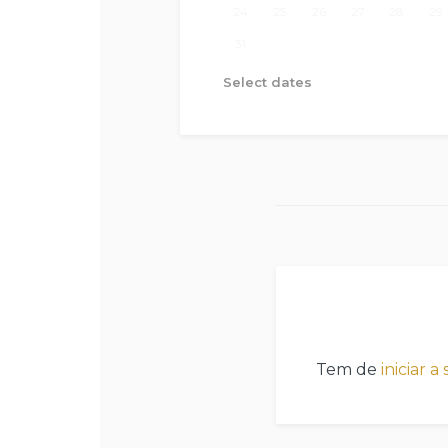
24
25
26
27
28
29
31
Select dates
Tem de
iniciar a