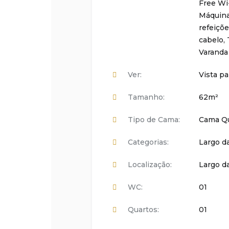
Free Wi
Máquina
refeiçõ
cabelo
,
Varanda
Ver:
Vista pa
Tamanho:
62m²
Tipo de Cama:
Cama Qu
Categorias:
Largo da
Localização:
Largo da
WC:
01
Quartos:
01