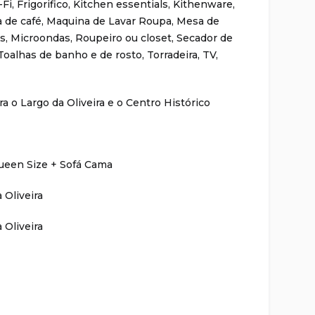
-Fi
,
Frigorifico
,
Kitchen essentials
,
Kithenware
,
 de café
,
Maquina de Lavar Roupa
,
Mesa de
es
,
Microondas
,
Roupeiro ou closet
,
Secador de
Toalhas de banho e de rosto
,
Torradeira
,
TV
,
ra o Largo da Oliveira e o Centro Histórico
een Size + Sofá Cama
 Oliveira
 Oliveira